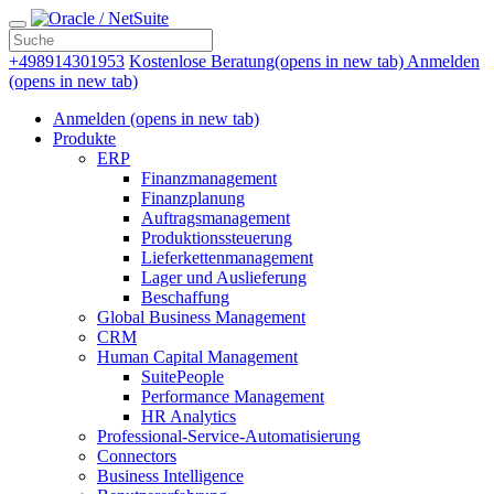
+498914301953
Kostenlose Beratung
(opens in new tab)
Anmelden
(opens in new tab)
Anmelden
(opens in new tab)
Produkte
ERP
Finanzmanagement
Finanzplanung
Auftragsmanagement
Produktionssteuerung
Lieferkettenmanagement
Lager und Auslieferung
Beschaffung
Global Business Management
CRM
Human Capital Management
SuitePeople
Performance Management
HR Analytics
Professional-Service-Automatisierung
Connectors
Business Intelligence