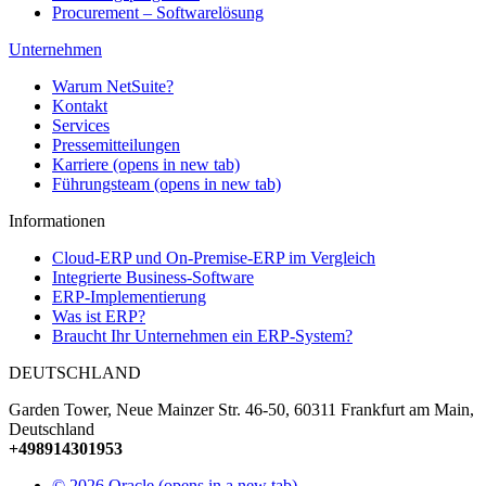
Procurement – Softwarelösung
Unternehmen
Warum NetSuite?
Kontakt
Services
Pressemitteilungen
Karriere
(opens in new tab)
Führungsteam
(opens in new tab)
Informationen
Cloud-ERP und On-Premise-ERP im Vergleich
Integrierte Business-Software
ERP-Implementierung
Was ist ERP?
Braucht Ihr Unternehmen ein ERP-System?
DEUTSCHLAND
Garden Tower, Neue Mainzer Str. 46-50, 60311 Frankfurt am Main,
Deutschland
+498914301953
©
2026 Oracle
(opens in a new tab)